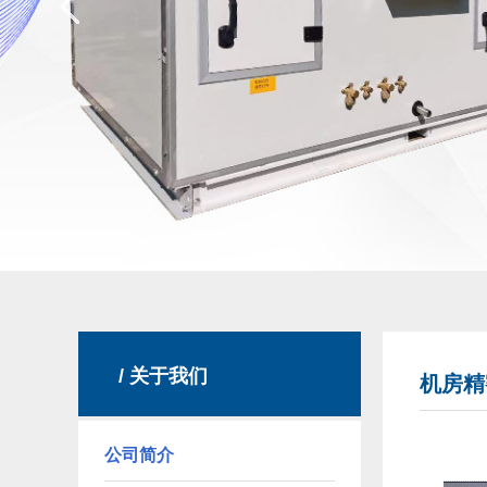
/ 关于我们
机房精
公司简介