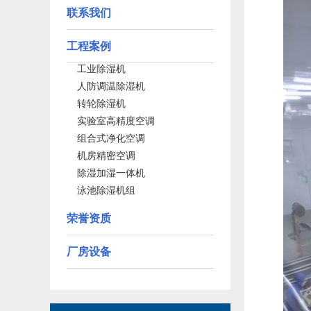
联系我们
工程案例
工业除湿机
人防调温除湿机
转轮除湿机
实验室高精度空调
组合式净化空调
机房精密空调
除湿加湿一体机
泳池除湿机组
荣誉资质
厂房设备