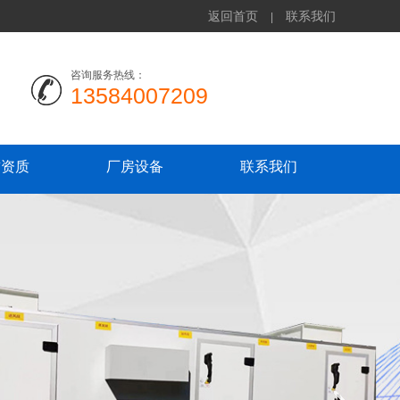
返回首页
联系我们
|
咨询服务热线：
13584007209
誉资质
厂房设备
联系我们