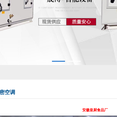
1
2
3
密空调
安徽皇厨食品厂