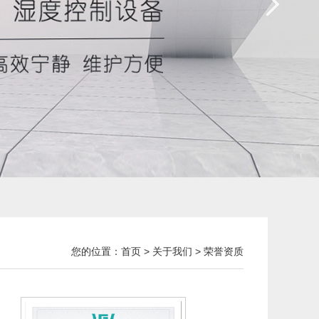
您的位置：
首页
>
关于我们
> 荣誉资质